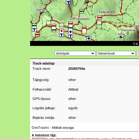
t u 
Track-adatlap
Track neve:
20260704a
Tájegység:
other
Felhasználó:
Attibati
GPS típusa:
other
Logolás jellege:
egyéb
Bejárás módja:
other
GeoTracks - Attibati anyaga
A feltöltött fájl: