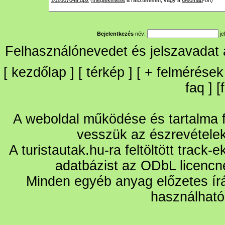
20260704a.gpx
(
megtekintése
a raszteresen, vagy a
Geomap
-on)
Bejelentkezés
név:
je
Felhasználónevedet és jelszavadat
[
kezdőlap
] [
térkép
] [
+
felmérések
faq
] [
A weboldal működése és tartalma fo
vesszük az észrevétele
A turistautak.hu-ra feltöltött track-
adatbázist az ODbL licencn
Minden egyéb anyag előzetes írá
használható