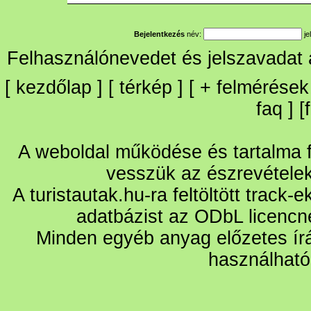
Bejelentkezés
név:
je
Felhasználónevedet és jelszavadat
[
kezdőlap
] [
térkép
] [
+
felmérések
faq
] [
A weboldal működése és tartalma fo
vesszük az észrevétele
A turistautak.hu-ra feltöltött track-
adatbázist az ODbL licencn
Minden egyéb anyag előzetes írá
használható