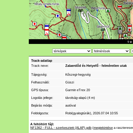
t u 
Track-adatlap
Track neve:
Zalaerdőd és Hetyefő - felméretlen utak
Tájegység:
Kőszegi-hegység
Felhasználó:
Güszi
GPS típusa:
Garmin eTrex 20
Logolás jellege:
távolság-alapú (4 m)
Bejárás módja:
autóval
Feldolgozta:
Robi(gyalogtúrák)
, 2026.07.04 10:55
A feltöltött fájl:
NF1362 - FULL - szerkesztett (ALAP).gdb
(
megtekintése
a raszterese