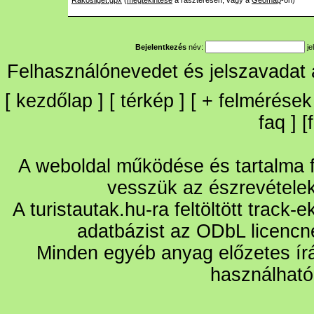
Rákosliget.gpx
(
megtekintése
a raszteresen, vagy a
Geomap
-on)
Bejelentkezés
név:
je
Felhasználónevedet és jelszavadat
[
kezdőlap
] [
térkép
] [
+
felmérések
faq
] [
A weboldal működése és tartalma fo
vesszük az észrevétele
A turistautak.hu-ra feltöltött track-
adatbázist az ODbL licencn
Minden egyéb anyag előzetes írá
használható