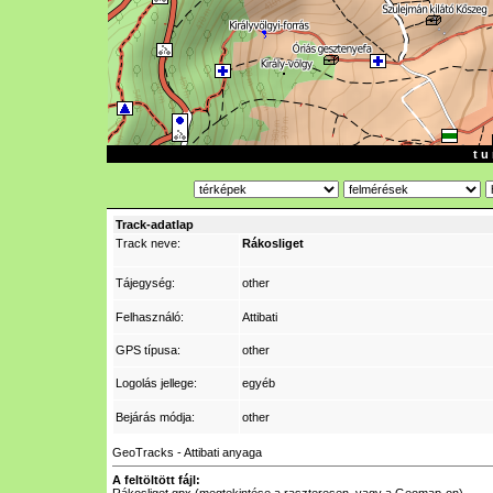
t u 
Track-adatlap
Track neve:
Rákosliget
Tájegység:
other
Felhasználó:
Attibati
GPS típusa:
other
Logolás jellege:
egyéb
Bejárás módja:
other
GeoTracks - Attibati anyaga
A feltöltött fájl: