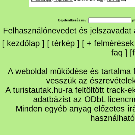
20260624.gpx
(
megtekintése
a raszteresen, vagy a
Geomap
-on)
Bejelentkezés
név:
je
Felhasználónevedet és jelszavadat
[
kezdőlap
] [
térkép
] [
+
felmérések
faq
] [
A weboldal működése és tartalma fo
vesszük az észrevétele
A turistautak.hu-ra feltöltött track-
adatbázist az ODbL licencn
Minden egyéb anyag előzetes írá
használható