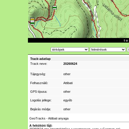
t u 
Track-adatlap
Track neve:
20260624
Tájegység:
other
Felhasználó:
Attibati
GPS típusa:
other
Logolás jellege:
egyéb
Bejárás módja:
other
GeoTracks - Attibati anyaga
A feltöltött fájl: