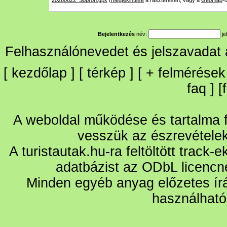
20260622_Sopron.gpx
(
megtekintése
a raszteresen, vagy a
Geomap
-
Bejelentkezés
név:
je
Felhasználónevedet és jelszavadat
[
kezdőlap
] [
térkép
] [
+
felmérések
faq
] [
A weboldal működése és tartalma fo
vesszük az észrevétele
A turistautak.hu-ra feltöltött track-
adatbázist az ODbL licencn
Minden egyéb anyag előzetes írá
használható