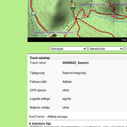
t u 
Track-adatlap
Track neve:
20260622_Sopron
Tájegység:
Soproni-hegység
Felhasználó:
Attibati
GPS típusa:
other
Logolás jellege:
egyéb
Bejárás módja:
other
GeoTracks - Attibati anyaga
A feltöltött fájl: