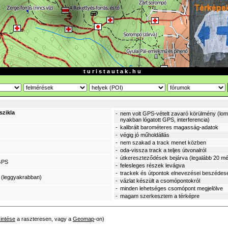
t u r i s t a u t a k . h u
szikla
-
nem volt GPS-vételt zavaró körülmény (lomb
nyakban lógatott GPS, interferencia)
-
kalibrált barométeres magasság-adatok
-
végig jó műholdállás
-
nem szakad a track menet közben
-
oda-vissza track a teljes útvonalról
-
útkereszteződések bejárva (legalább 20 mé
GPS
-
felesleges részek levágva
-
trackek és útpontok elnevezései beszédes
 (leggyakrabban)
-
vázlat készült a csomópontokról
-
minden lehetséges csomópont megjelölve
-
magam szerkesztem a térképre
intése
a raszteresen, vagy a
Geomap
-on)