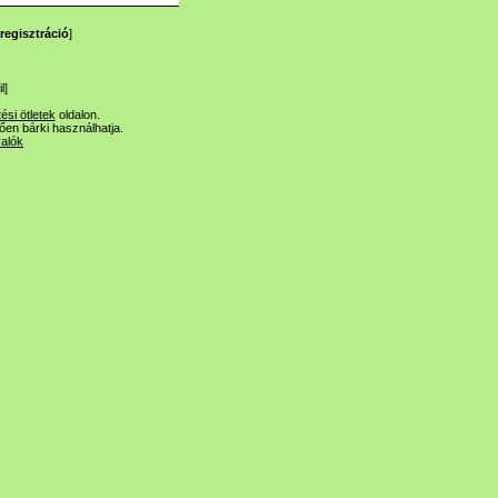
regisztráció
]
l
]
tési ötletek
oldalon.
lően bárki használhatja.
valók