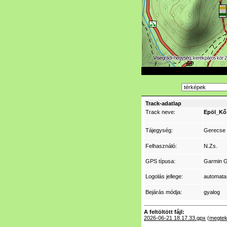
Track-adatlap
Track neve:
Epöl_Kő
Tájegység:
Gerecse
Felhasználó:
N.Zs.
GPS típusa:
Garmin 
Logolás jellege:
automata
Bejárás módja:
gyalog
A feltöltött fájl:
2026-06-21 18.17.33.gpx
(
megtek