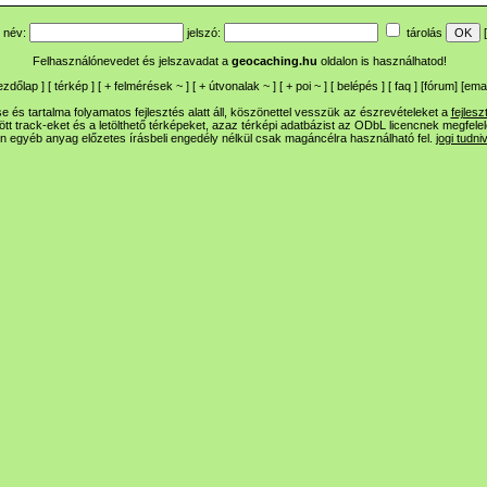
név:
jelszó:
tárolás
[
Felhasználónevedet és jelszavadat a
geocaching.hu
oldalon is használhatod!
ezdőlap
] [
térkép
] [
+
felmérések
~
] [
+
útvonalak
~
] [
+
poi
~
] [
belépés
] [
faq
] [
fórum
]
[
emai
 és tartalma folyamatos fejlesztés alatt áll, köszönettel vesszük az észrevételeket a
fejlesz
ltött track-eket és a letölthető térképeket, azaz térképi adatbázist az ODbL licencnek megfele
n egyéb anyag előzetes írásbeli engedély nélkül csak magáncélra használható fel.
jogi tudni