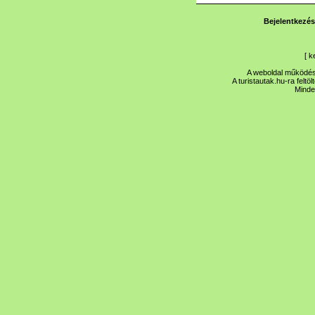
Bejelentkezés
[
k
A weboldal működése
A turistautak.hu-ra feltö
Minde