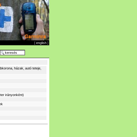
[
english
]
korona, házak, autó teteje,
ter irányonként)
ek