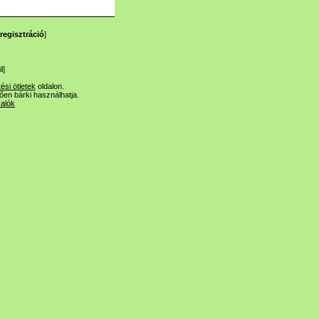
regisztráció
]
l
]
tési ötletek
oldalon.
lően bárki használhatja.
valók