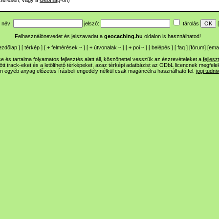
zteresen, vagy a
Geomap
-on)
név:
jelszó:
tárolás
[
Felhasználónevedet és jelszavadat a
geocaching.hu
oldalon is használhatod!
ezdőlap
] [
térkép
] [
+
felmérések
~
] [
+
útvonalak
~
] [
+
poi
~
] [
belépés
] [
faq
] [
fórum
]
[
emai
 és tartalma folyamatos fejlesztés alatt áll, köszönettel vesszük az észrevételeket a
fejlesz
ltött track-eket és a letölthető térképeket, azaz térképi adatbázist az ODbL licencnek megfele
n egyéb anyag előzetes írásbeli engedély nélkül csak magáncélra használható fel.
jogi tudni