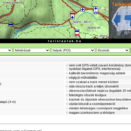
t u r i s t a u t a k . h u
-
nem volt GPS-vételt zavaró körülmény (lomb
nyakban lógatott GPS, interferencia)
-
kalibrált barométeres magasság-adatok
-
végig jó műholdállás
-
nem szakad a track menet közben
7
-
oda-vissza track a teljes útvonalról
-
útkereszteződések bejárva (legalább 20 mé
-
felesleges részek levágva
-
trackek és útpontok elnevezései beszédes
alapú (4 m)
-
vázlat készült a csomópontokról
-
minden lehetséges csomópont megjelölve
-
magam szerkesztem a térképre