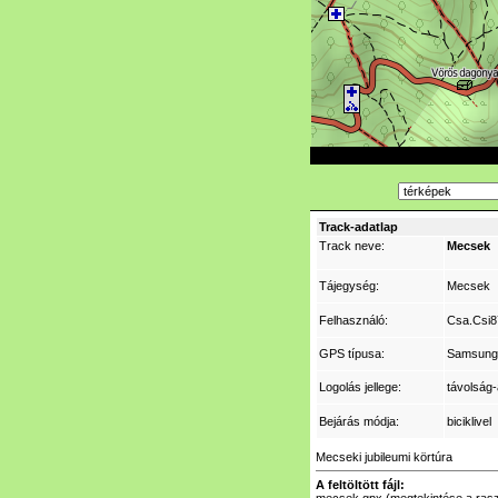
Track-adatlap
Track neve:
Mecsek
Tájegység:
Mecsek
Felhasználó:
Csa.Csi8
GPS típusa:
Samsung
Logolás jellege:
távolság-
Bejárás módja:
biciklivel
Mecseki jubileumi körtúra
A feltöltött fájl: