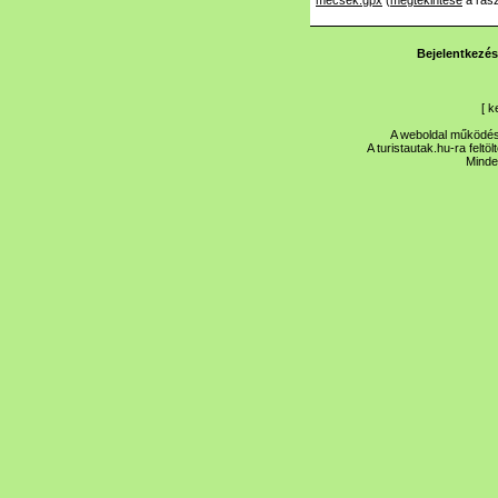
mecsek.gpx
(
megtekintése
a ras
Bejelentkezés
[
k
A weboldal működése
A turistautak.hu-ra feltö
Minde