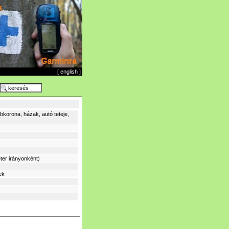
[
english
]
korona, házak, autó teteje,
ter irányonként)
ek