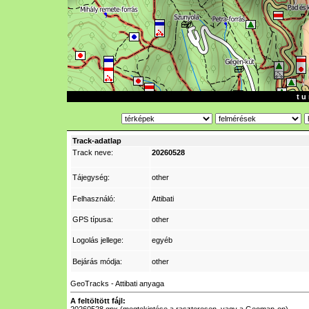
t u 
Track-adatlap
Track neve:
20260528
Tájegység:
other
Felhasználó:
Attibati
GPS típusa:
other
Logolás jellege:
egyéb
Bejárás módja:
other
GeoTracks - Attibati anyaga
A feltöltött fájl: