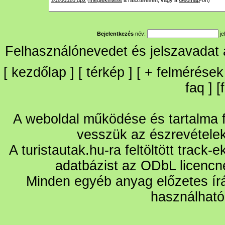
20260528.gpx
(
megtekintése
a raszteresen, vagy a
Geomap
-on)
Bejelentkezés
név:
je
Felhasználónevedet és jelszavadat
[
kezdőlap
] [
térkép
] [
+
felmérések
faq
] [
A weboldal működése és tartalma fo
vesszük az észrevétele
A turistautak.hu-ra feltöltött track-
adatbázist az ODbL licencn
Minden egyéb anyag előzetes írá
használható