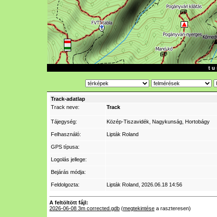
t u 
Track-adatlap
Track neve:
Track
Tájegység:
Közép-Tiszavidék, Nagykunság, Hortobágy
Felhasználó:
Lipták Roland
GPS típusa:
Logolás jellege:
Bejárás módja:
Feldolgozta:
Lipták Roland
, 2026.06.18 14:56
A feltöltött fájl:
2026-06-08 3m corrected.gdb
(
megtekintése
a raszteresen)