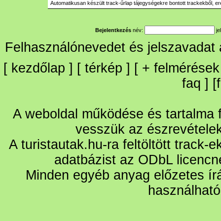
Automatikusan készült track-űrlap tájegységekre bontott trackekből, er
Bejelentkezés
név:
je
Felhasználónevedet és jelszavadat
[
kezdőlap
] [
térkép
] [
+
felmérések
faq
] [
A weboldal működése és tartalma fo
vesszük az észrevétele
A turistautak.hu-ra feltöltött track-
adatbázist az ODbL licencn
Minden egyéb anyag előzetes írá
használható