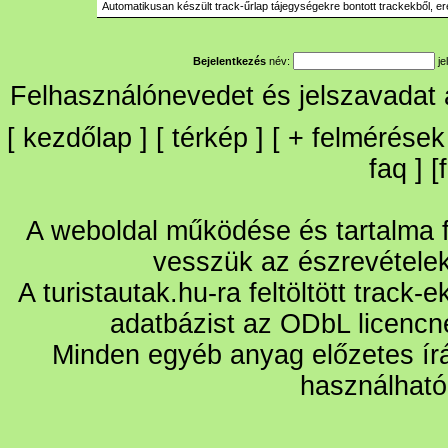
Automatikusan készült track-űrlap tájegységekre bontott trackekből, er
Bejelentkezés
név:
je
Felhasználónevedet és jelszavadat
[
kezdőlap
] [
térkép
] [
+
felmérések
faq
] [
A weboldal működése és tartalma fo
vesszük az észrevétele
A turistautak.hu-ra feltöltött track-
adatbázist az ODbL licencn
Minden egyéb anyag előzetes írá
használható