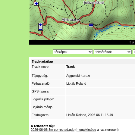
t u 
Track-adatlap
Track neve:
Track
Tájegység:
Aggteleki-karszt
Felhasználó:
Lipták Roland
GPS típusa:
Logolás jellege:
Bejárás módja:
Feldolgozta:
Lipták Roland
, 2026.06.11 15:49
A feltöltött fájl:
2026-06-06 3m corrected.gdb
(
megtekintése
a raszteresen)