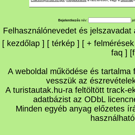
Csiksomlyoi bucsu.gpx
(
megtekintése
a raszteresen, vagy a
Geomap
-
Bejelentkezés
név:
je
Felhasználónevedet és jelszavadat
[
kezdőlap
] [
térkép
] [
+
felmérések
faq
] [
A weboldal működése és tartalma fo
vesszük az észrevétele
A turistautak.hu-ra feltöltött track-
adatbázist az ODbL licencn
Minden egyéb anyag előzetes írá
használható