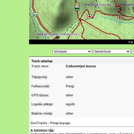
t u 
Track-adatlap
Track neve:
Csiksomlyoi bucsu
Tájegység:
other
Felhasználó:
Pongi
GPS típusa:
other
Logolás jellege:
egyéb
Bejárás módja:
other
GeoTracks - Pongi anyaga
A feltöltött fájl: