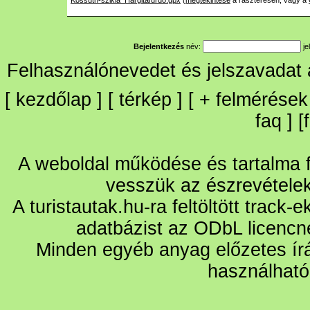
Kossuth-szikla_Hargitafurdo.gpx
(
megtekintése
a raszteresen, vagy a
Bejelentkezés
név:
je
Felhasználónevedet és jelszavadat
[
kezdőlap
] [
térkép
] [
+
felmérések
faq
] [
A weboldal működése és tartalma fo
vesszük az észrevétele
A turistautak.hu-ra feltöltött track-
adatbázist az ODbL licencn
Minden egyéb anyag előzetes írá
használható