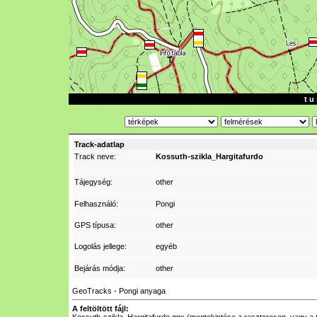
t u 
Track-adatlap
Track neve:
Kossuth-szikla_Hargitafurdo
Tájegység:
other
Felhasználó:
Pongi
GPS típusa:
other
Logolás jellege:
egyéb
Bejárás módja:
other
GeoTracks - Pongi anyaga
A feltöltött fájl: