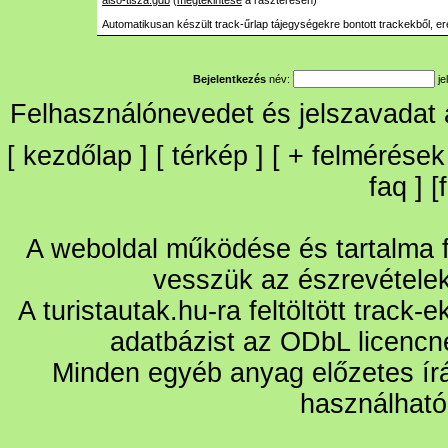
also-tisza.gdb
(
megtekintése
a raszteresen)
Automatikusan készült track-űrlap tájegységekre bontott trackekből, er
Bejelentkezés
név:
je
Felhasználónevedet és jelszavadat
[
kezdőlap
] [
térkép
] [
+
felmérések
faq
] [
A weboldal működése és tartalma fo
vesszük az észrevétele
A turistautak.hu-ra feltöltött track-
adatbázist az ODbL licencn
Minden egyéb anyag előzetes írá
használható