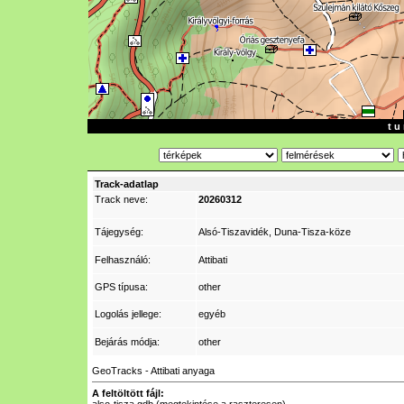
t u 
Track-adatlap
Track neve:
20260312
Tájegység:
Alsó-Tiszavidék, Duna-Tisza-köze
Felhasználó:
Attibati
GPS típusa:
other
Logolás jellege:
egyéb
Bejárás módja:
other
GeoTracks - Attibati anyaga
A feltöltött fájl: