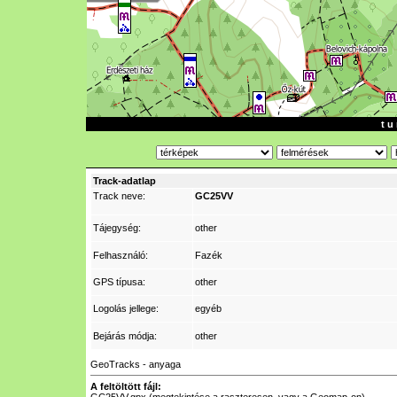
t u 
Track-adatlap
Track neve:
GC25VV
Tájegység:
other
Felhasználó:
Fazék
GPS típusa:
other
Logolás jellege:
egyéb
Bejárás módja:
other
GeoTracks - anyaga
A feltöltött fájl: