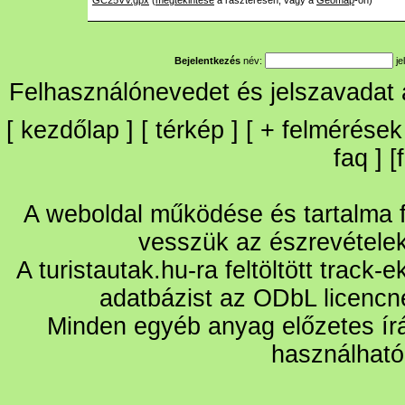
GC25VV.gpx
(
megtekintése
a raszteresen, vagy a
Geomap
-on)
Bejelentkezés
név:
je
Felhasználónevedet és jelszavadat
[
kezdőlap
] [
térkép
] [
+
felmérések
faq
] [
A weboldal működése és tartalma fo
vesszük az észrevétele
A turistautak.hu-ra feltöltött track-
adatbázist az ODbL licencn
Minden egyéb anyag előzetes írá
használható