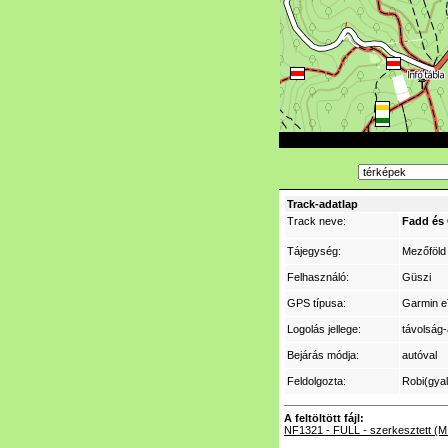
Track-adatlap
Track neve:
Fadd és 
Tájegység:
Mezőföld
Felhasználó:
Güszi
GPS típusa:
Garmin e
Logolás jellege:
távolság-
Bejárás módja:
autóval
Feldolgozta:
Robi(gya
A feltöltött fájl:
NF1321 - FULL - szerkesztett (M