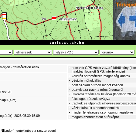
t u r i s t a u t a k . h u
Gerjen - felméretlen utak
-
nem volt GPS-vételt zavaró körülmény (lomb
nyakban lógatott GPS, interferencia)
-
kalibrált barométeres magasság-adatok
-
végig jó műholdállás
-
nem szakad a track menet közben
-
oda-vissza track a teljes útvonalról
Trex 20
-
útkereszteződések bejárva (legalább 20 mé
-
felesleges részek levágva
alapú (4 m)
-
trackek és útpontok elnevezései beszédes
-
vázlat készült a csomópontokról
-
minden lehetséges csomópont megjelölve
logtúrák)
, 2026.05.30 15:09
-
magam szerkesztem a térképre
INI).gdb
(
megtekintése
a raszteresen)