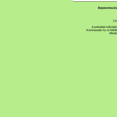
Bejelentkezés
[
k
A weboldal működése
A turistautak.hu-ra feltö
Minde