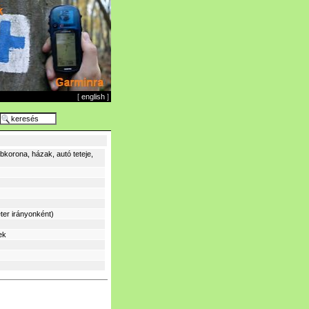
[
english
]
korona, házak, autó teteje,
ter irányonként)
ek