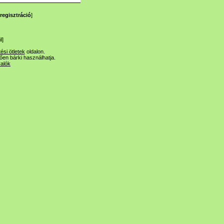
regisztráció
]
l
]
tési ötletek
oldalon.
lően bárki használhatja.
valók