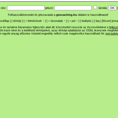
név:
jelszó:
tárolás
[
Felhasználónevedet és jelszavadat a
geocaching.hu
oldalon is használhatod!
ezdőlap
] [
térkép
] [
+
felmérések
~
] [
+
útvonalak
~
] [
+
poi
~
] [
belépés
] [
faq
] [
fórum
]
[
emai
 és tartalma folyamatos fejlesztés alatt áll, köszönettel vesszük az észrevételeket a
fejlesz
ltött track-eket és a letölthető térképeket, azaz térképi adatbázist az ODbL licencnek megfele
n egyéb anyag előzetes írásbeli engedély nélkül csak magáncélra használható fel.
jogi tudni