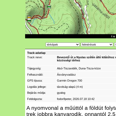
t u 
Track-adatlap
Track neve:
Bevezető út a Nyulas szélén álló kilátóhoz 
közösségi térhez
Tájegység:
Alsó-Tiszavidék, Duna-Tisza-köze
Felhasználó:
Ásványvadász
GPS típusa:
Garmin Oregon 700
Logolás jellege:
távolság-alapú (4 m)
Bejárás módja:
gyalog
Feldolgozta:
fodor8peter
, 2026.07.18 10:42
A nyomvonal a műúttól a földút foly
trek jobbra kanyarodik, onnantól 2,