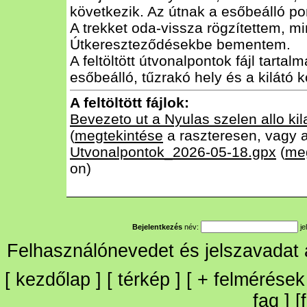
következik. Az útnak a esőbeálló po
A trekket oda-vissza rögzítettem, m
Útkereszteződésekbe bementem.
A feltöltött útvonalpontok fájl tarta
esőbeálló, tűzrakó hely és a kilátó k
A feltöltött fájlok:
Bevezeto ut a Nyulas szelen allo ki
(
megtekintése
a raszteresen, vagy 
Utvonalpontok_2026-05-18.gpx
(
me
on)
Bejelentkezés
név:
je
Felhasználónevedet és jelszavadat
[
kezdőlap
] [
térkép
] [
+
felmérések
faq
] [