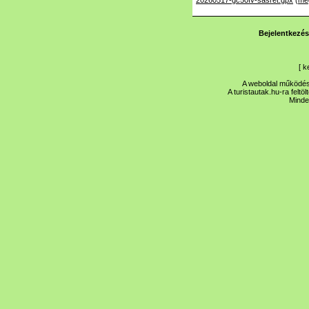
20260517-gc50fv-sasret.gpx
(
me
Bejelentkezés
[
k
A weboldal működése
A turistautak.hu-ra feltö
Minde