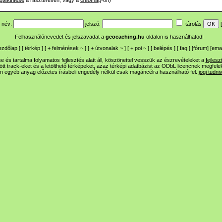
gtekintése
a raszteresen, vagy a
Geomap
-on)
név:
jelszó:
tárolás
[
Felhasználónevedet és jelszavadat a
geocaching.hu
oldalon is használhatod!
ezdőlap
] [
térkép
] [
+
felmérések
~
] [
+
útvonalak
~
] [
+
poi
~
] [
belépés
] [
faq
] [
fórum
]
[
emai
 és tartalma folyamatos fejlesztés alatt áll, köszönettel vesszük az észrevételeket a
fejlesz
ltött track-eket és a letölthető térképeket, azaz térképi adatbázist az ODbL licencnek megfele
n egyéb anyag előzetes írásbeli engedély nélkül csak magáncélra használható fel.
jogi tudni