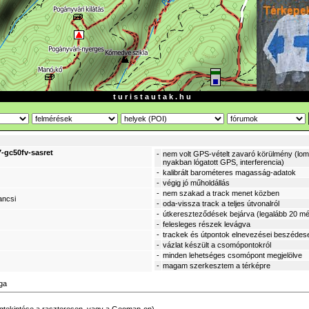
t u r i s t a u t a k . h u
-gc50fv-sasret
-
nem volt GPS-vételt zavaró körülmény (lomb
nyakban lógatott GPS, interferencia)
-
kalibrált barométeres magasság-adatok
-
végig jó műholdállás
-
nem szakad a track menet közben
ancsi
-
oda-vissza track a teljes útvonalról
-
útkereszteződések bejárva (legalább 20 mé
-
felesleges részek levágva
-
trackek és útpontok elnevezései beszédes
-
vázlat készült a csomópontokról
-
minden lehetséges csomópont megjelölve
-
magam szerkesztem a térképre
ga