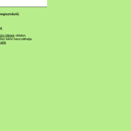
regisztráció
]
l
]
tési ötletek
oldalon.
lően bárki használhatja.
valók