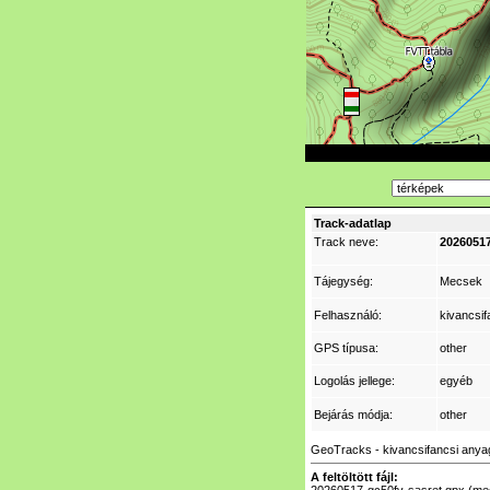
Track-adatlap
Track neve:
20260517
Tájegység:
Mecsek
Felhasználó:
kivancsif
GPS típusa:
other
Logolás jellege:
egyéb
Bejárás módja:
other
GeoTracks - kivancsifancsi anya
A feltöltött fájl: