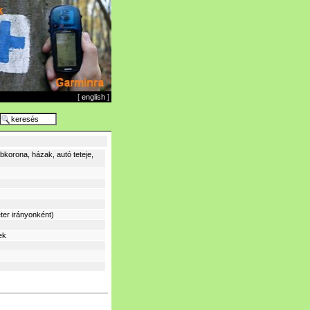
[
english
]
korona, házak, autó teteje,
ter irányonként)
ek