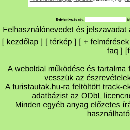
Fured_20260509_Pongi_j.gpx
(
megtekintése
a raszteresen, vagy a
Ge
Bejelentkezés
név:
je
Felhasználónevedet és jelszavadat
[
kezdőlap
] [
térkép
] [
+
felmérések
faq
] [
A weboldal működése és tartalma fo
vesszük az észrevétele
A turistautak.hu-ra feltöltött track-
adatbázist az ODbL licencn
Minden egyéb anyag előzetes írá
használható