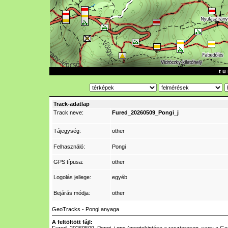
t u 
Track-adatlap
Track neve:
Fured_20260509_Pongi_j
Tájegység:
other
Felhasználó:
Pongi
GPS típusa:
other
Logolás jellege:
egyéb
Bejárás módja:
other
GeoTracks - Pongi anyaga
A feltöltött fájl: