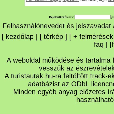
Fured_20260516_Pongi.gpx
(
megtekintése
a raszteresen, vagy a
Geo
Bejelentkezés
név:
je
Felhasználónevedet és jelszavadat
[
kezdőlap
] [
térkép
] [
+
felmérések
faq
] [
A weboldal működése és tartalma fo
vesszük az észrevétele
A turistautak.hu-ra feltöltött track-
adatbázist az ODbL licencn
Minden egyéb anyag előzetes írá
használható