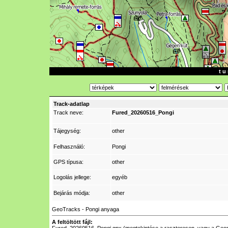
t u 
Track-adatlap
Track neve:
Fured_20260516_Pongi
Tájegység:
other
Felhasználó:
Pongi
GPS típusa:
other
Logolás jellege:
egyéb
Bejárás módja:
other
GeoTracks - Pongi anyaga
A feltöltött fájl: