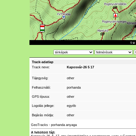
t u 
Track-adatlap
Track neve:
Kaposvár-26 5 17
Tájegység:
other
Felhasználó:
porhanda
GPS típusa:
other
Logolás jellege:
egyéb
Bejárás módja:
other
GeoTracks - porhanda anyaga
A feltöltött fájl: