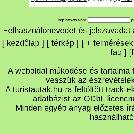
Kaposvár-26. 5. 17..gpx
(
megtekintése
a raszteresen, vagy a
Geomap
Bejelentkezés
név:
je
Felhasználónevedet és jelszavadat
[
kezdőlap
] [
térkép
] [
+
felmérések
faq
] [
A weboldal működése és tartalma fo
vesszük az észrevétele
A turistautak.hu-ra feltöltött track-
adatbázist az ODbL licencn
Minden egyéb anyag előzetes írá
használható