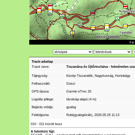
t u 
Track-adatlap
Track neve:
Tiszanána és Újlőrincfalva - felméretlen uta
Tájegység:
Közép-Tiszavidék, Nagykunság, Hortobágy
Felhasználó:
Güszi
GPS típusa:
Garmin eTrex 20
Logolás jellege:
távolság-alapú (4 m)
Bejárás módja:
gyalog
Feldolgozta:
Robi(gyalogtúrák)
, 2026.05.25 11:13
010 - 011 között busz
A feltöltött fájl: