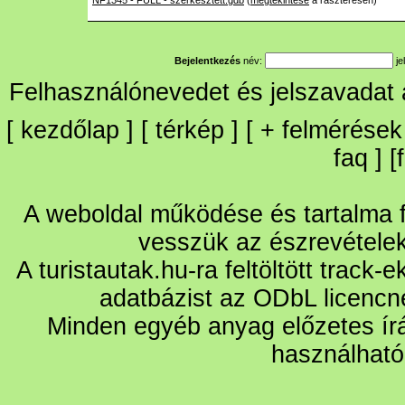
NF1345 - FULL - szerkesztett.gdb
(
megtekintése
a raszteresen)
Bejelentkezés
név:
je
Felhasználónevedet és jelszavadat
[
kezdőlap
] [
térkép
] [
+
felmérések
faq
] [
A weboldal működése és tartalma fo
vesszük az észrevétele
A turistautak.hu-ra feltöltött track-
adatbázist az ODbL licencn
Minden egyéb anyag előzetes írá
használható