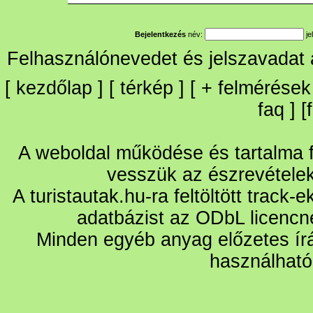
Bejelentkezés
név:
je
Felhasználónevedet és jelszavadat
[
kezdőlap
] [
térkép
] [
+
felmérések
faq
] [
A weboldal működése és tartalma fo
vesszük az észrevétele
A turistautak.hu-ra feltöltött track-
adatbázist az ODbL licencn
Minden egyéb anyag előzetes írá
használható