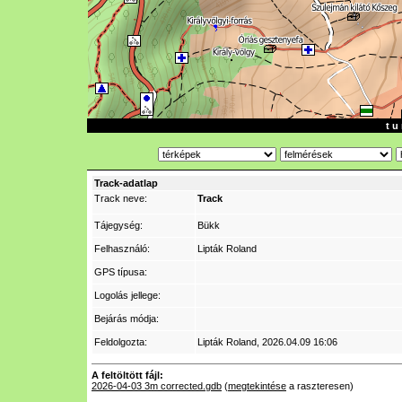
t u 
Track-adatlap
Track neve:
Track
Tájegység:
Bükk
Felhasználó:
Lipták Roland
GPS típusa:
Logolás jellege:
Bejárás módja:
Feldolgozta:
Lipták Roland
, 2026.04.09 16:06
A feltöltött fájl:
2026-04-03 3m corrected.gdb
(
megtekintése
a raszteresen)