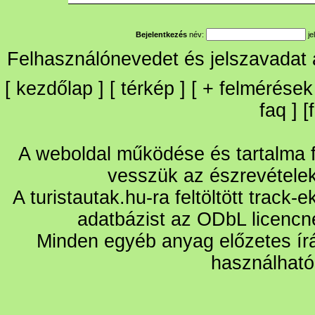
Bejelentkezés
név:
je
Felhasználónevedet és jelszavadat
[
kezdőlap
] [
térkép
] [
+
felmérések
faq
] [
A weboldal működése és tartalma fo
vesszük az észrevétele
A turistautak.hu-ra feltöltött track-
adatbázist az ODbL licencn
Minden egyéb anyag előzetes írá
használható