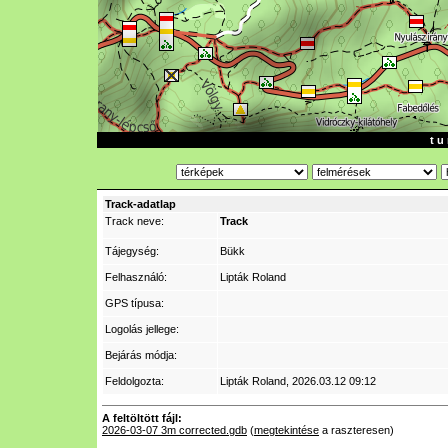
t u 
Track-adatlap
Track neve:
Track
Tájegység:
Bükk
Felhasználó:
Lipták Roland
GPS típusa:
Logolás jellege:
Bejárás módja:
Feldolgozta:
Lipták Roland
, 2026.03.12 09:12
A feltöltött fájl:
2026-03-07 3m corrected.gdb
(
megtekintése
a raszteresen)