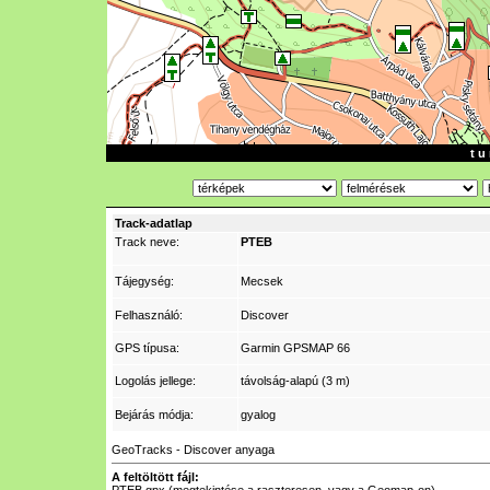
t u 
Track-adatlap
Track neve:
PTEB
Tájegység:
Mecsek
Felhasználó:
Discover
GPS típusa:
Garmin GPSMAP 66
Logolás jellege:
távolság-alapú (3 m)
Bejárás módja:
gyalog
GeoTracks - Discover anyaga
A feltöltött fájl: