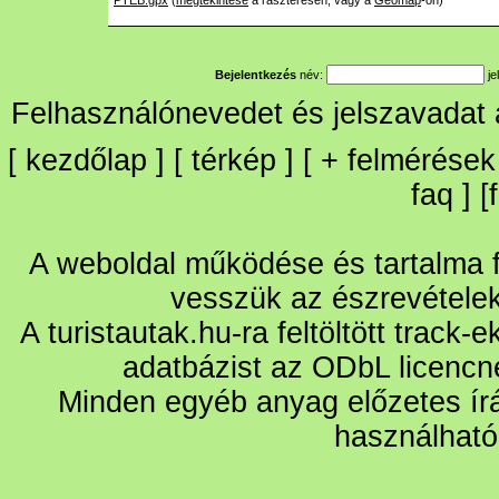
PTEB.gpx
(
megtekintése
a raszteresen, vagy a
Geomap
-on)
Bejelentkezés
név:
je
Felhasználónevedet és jelszavadat
[
kezdőlap
] [
térkép
] [
+
felmérések
faq
] [
A weboldal működése és tartalma fo
vesszük az észrevétele
A turistautak.hu-ra feltöltött track-
adatbázist az ODbL licencn
Minden egyéb anyag előzetes írá
használható