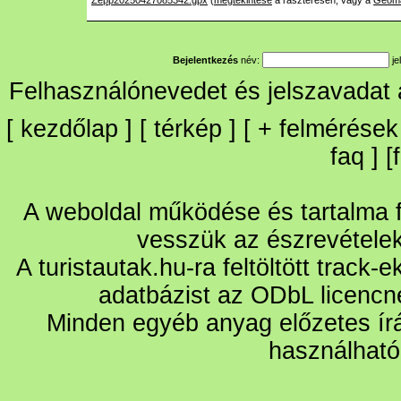
Zepp20250427085342.gpx
(
megtekintése
a raszteresen, vagy a
Geom
Bejelentkezés
név:
je
Felhasználónevedet és jelszavadat
[
kezdőlap
] [
térkép
] [
+
felmérések
faq
] [
A weboldal működése és tartalma fo
vesszük az észrevétele
A turistautak.hu-ra feltöltött track-
adatbázist az ODbL licencn
Minden egyéb anyag előzetes írá
használható