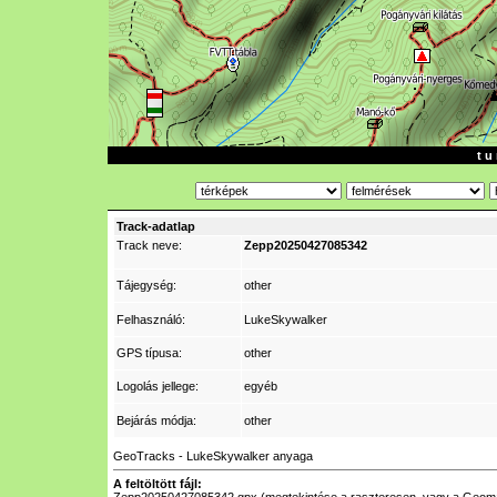
t u 
Track-adatlap
Track neve:
Zepp20250427085342
Tájegység:
other
Felhasználó:
LukeSkywalker
GPS típusa:
other
Logolás jellege:
egyéb
Bejárás módja:
other
GeoTracks - LukeSkywalker anyaga
A feltöltött fájl: