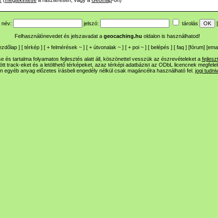
x
(
megtekintése
a raszteresen, vagy a
Geomap
-on)
név:
jelszó:
tárolás
[
Felhasználónevedet és jelszavadat a
geocaching.hu
oldalon is használhatod!
ezdőlap
] [
térkép
] [
+
felmérések
~
] [
+
útvonalak
~
] [
+
poi
~
] [
belépés
] [
faq
] [
fórum
]
[
emai
 és tartalma folyamatos fejlesztés alatt áll, köszönettel vesszük az észrevételeket a
fejlesz
ltött track-eket és a letölthető térképeket, azaz térképi adatbázist az ODbL licencnek megfele
n egyéb anyag előzetes írásbeli engedély nélkül csak magáncélra használható fel.
jogi tudni