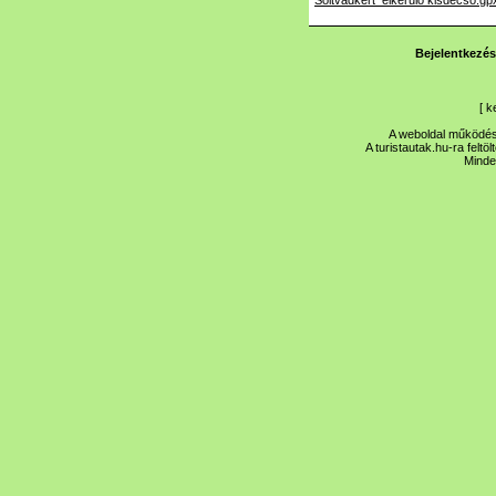
Soltvadkert_elkerulo kisdecso.gp
Bejelentkezés
[
k
A weboldal működése
A turistautak.hu-ra feltö
Minde