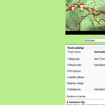
Track-adatlap
Track neve:
Soltvadk
Tájegység:
Alsó-Tis
Felhasználó:
fodor8pet
GPS típusa:
Logolás jellege:
Bejárás módja:
Feldolgozta:
fodor8pet
Kisdecso trackje
A feltöltött fájl: