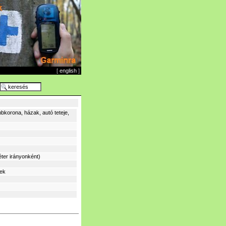
[
english
]
bkorona, házak, autó teteje,
ter irányonként)
sek