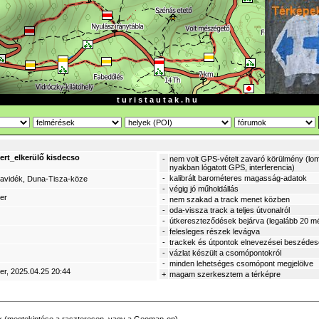
t u r i s t a u t a k . h u
ert_elkerülő kisdecso
-
nem volt GPS-vételt zavaró körülmény (lom
nyakban lógatott GPS, interferencia)
-
kalibrált barométeres magasság-adatok
zavidék, Duna-Tisza-köze
-
végig jó műholdállás
er
-
nem szakad a track menet közben
-
oda-vissza track a teljes útvonalról
-
útkereszteződések bejárva (legalább 20 mé
-
felesleges részek levágva
-
trackek és útpontok elnevezései beszéde
-
vázlat készült a csomópontokról
-
minden lehetséges csomópont megjelölve
er
, 2025.04.25 20:44
+
magam szerkesztem a térképre