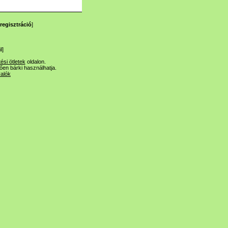
regisztráció
]
l
]
tési ötletek
oldalon.
lően bárki használhatja.
valók