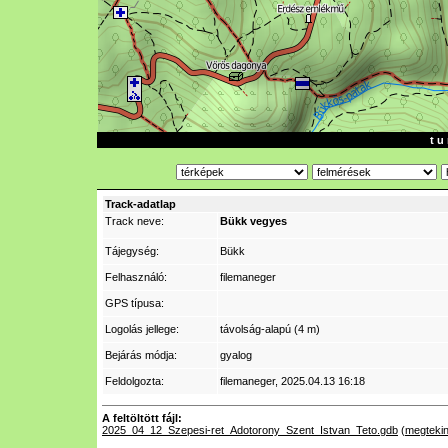
t u 
Track-adatlap
Track neve:
Bükk vegyes
Tájegység:
Bükk
Felhasználó:
filemaneger
GPS típusa:
Logolás jellege:
távolság-alapú (4 m)
Bejárás módja:
gyalog
Feldolgozta:
filemaneger
, 2025.04.13 16:18
A feltöltött fájl:
2025_04_12_Szepesi-ret_Adotorony_Szent_Istvan_Teto.gdb
(
megteki