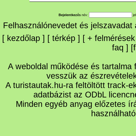
Bejelentkezés
név:
je
Felhasználónevedet és jelszavadat
[
kezdőlap
] [
térkép
] [
+
felmérések
faq
] [
A weboldal működése és tartalma fo
vesszük az észrevétele
A turistautak.hu-ra feltöltött track-
adatbázist az ODbL licencn
Minden egyéb anyag előzetes írá
használható