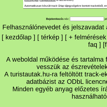
koszegi.gdb
(
megtekintése
a raszteresen)
Automatikusan készült track-űrlap tájegységekre bontott trackekből, er
Bejelentkezés
név:
je
Felhasználónevedet és jelszavadat
[
kezdőlap
] [
térkép
] [
+
felmérések
faq
] [
A weboldal működése és tartalma fo
vesszük az észrevétele
A turistautak.hu-ra feltöltött track-
adatbázist az ODbL licencn
Minden egyéb anyag előzetes írá
használható