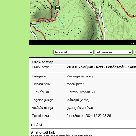
t u 
Track-adatlap
Track neve:
240831 Zalaújlak - Rezi - Felsőcsatár - Kör
Tájegység:
Kőszegi-hegység
Felhasználó:
fodor8peter
GPS típusa:
Garmin Oregon 600
Logolás jellege:
időalapú (2 mp)
Bejárás módja:
gyalog és autóval
Feldolgozta:
fodor8peter
, 2024.12.22 23:26
Ládázás.
A feltöltött fájl: