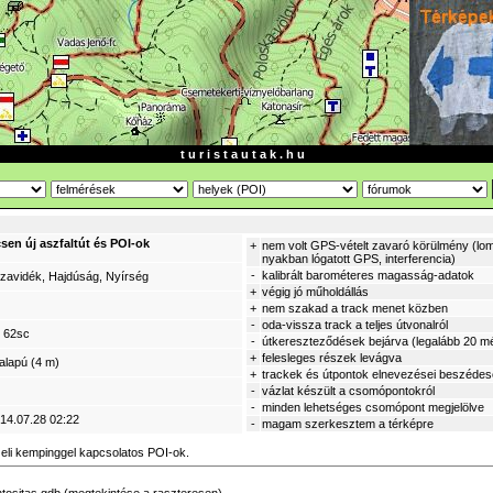
t u r i s t a u t a k . h u
sen új aszfaltút és POI-ok
+
nem volt GPS-vételt zavaró körülmény (lom
nyakban lógatott GPS, interferencia)
-
kalibrált barométeres magasság-adatok
szavidék, Hajdúság, Nyírség
+
végig jó műholdállás
+
nem szakad a track menet közben
-
oda-vissza track a teljes útvonalról
 62sc
-
útkereszteződések bejárva (legalább 20 mé
+
felesleges részek levágva
alapú (4 m)
+
trackek és útpontok elnevezései beszéde
-
vázlat készült a csomópontokról
-
minden lehetséges csomópont megjelölve
014.07.28 02:22
-
magam szerkesztem a térképre
zeli kempinggel kapcsolatos POI-ok.