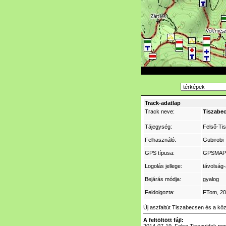
Track-adatlap
Track neve:
Tiszabec
Tájegység:
Felső-Ti
Felhasználó:
Gubirobi
GPS típusa:
GPSMAP
Logolás jellege:
távolság-
Bejárás módja:
gyalog
Feldolgozta:
FTom
, 2
Új aszfaltút Tiszabecsen és a kö
A feltöltött fájl: