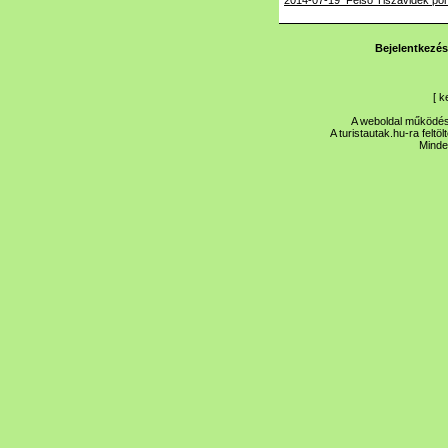
2014-07-19_Felso Tiszavidek pon
Bejelentkezés
[
k
A weboldal működése
A turistautak.hu-ra feltö
Minde