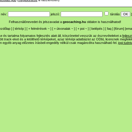
tositas.gdb
(
megtekintése
a raszteresen)
név:
jelszó:
tárolás
[
Felhasználónevedet és jelszavadat a
geocaching.hu
oldalon is használhatod!
ezdőlap
] [
térkép
] [
+
felmérések
~
] [
+
útvonalak
~
] [
+
poi
~
] [
belépés
] [
faq
] [
fórum
]
[
emai
 és tartalma folyamatos fejlesztés alatt áll, köszönettel vesszük az észrevételeket a
fejlesz
ltött track-eket és a letölthető térképeket, azaz térképi adatbázist az ODbL licencnek megfele
n egyéb anyag előzetes írásbeli engedély nélkül csak magáncélra használható fel.
jogi tudni