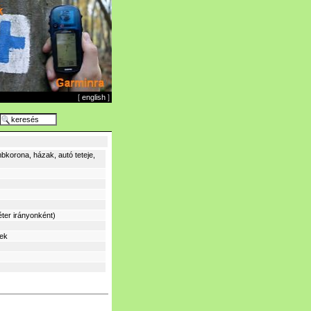
[
english
]
bkorona, házak, autó teteje,
ter irányonként)
sek