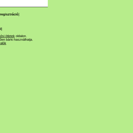
regisztráció
]
l
]
tési ötletek
oldalon.
lően bárki használhatja.
valók