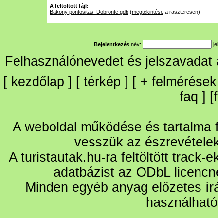
A feltöltött fájl:
Bakony pontositas_Dobronte.gdb
(
megtekintése
a raszteresen)
Bejelentkezés
név:
je
Felhasználónevedet és jelszavadat
[
kezdőlap
] [
térkép
] [
+
felmérések
faq
] [
A weboldal működése és tartalma fo
vesszük az észrevétele
A turistautak.hu-ra feltöltött track-
adatbázist az ODbL licencn
Minden egyéb anyag előzetes írá
használható