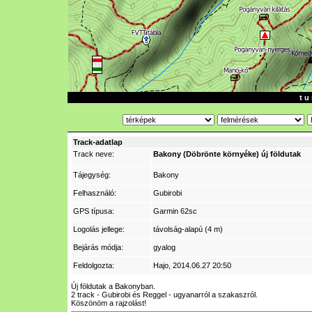
t u 
Track-adatlap
Track neve:
Bakony (Döbrönte környéke) új földutak
Tájegység:
Bakony
Felhasználó:
Gubirobi
GPS típusa:
Garmin 62sc
Logolás jellege:
távolság-alapú (4 m)
Bejárás módja:
gyalog
Feldolgozta:
Hajo
, 2014.06.27 20:50
Új földutak a Bakonyban.
2 track - Gubirobi és Reggel - ugyanarról a szakaszról.
Köszönöm a rajzolást!