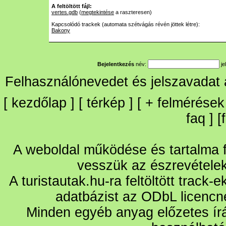
A feltöltött fájl:
vertes.gdb
(
megtekintése
a raszteresen)
Kapcsolódó trackek (automata szétvágás révén jöttek létre):
Bakony
Bejelentkezés
név:
je
Felhasználónevedet és jelszavadat
[
kezdőlap
] [
térkép
] [
+
felmérések
faq
] [
A weboldal működése és tartalma fo
vesszük az észrevétele
A turistautak.hu-ra feltöltött track-
adatbázist az ODbL licencn
Minden egyéb anyag előzetes írá