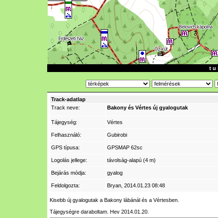
t u 
Track-adatlap
Track neve:
Bakony és Vértes új gyalogutak
Tájegység:
Vértes
Felhasználó:
Gubirobi
GPS típusa:
GPSMAP 62sc
Logolás jellege:
távolság-alapú (4 m)
Bejárás módja:
gyalog
Feldolgozta:
Bryan
, 2014.01.23 08:48
Kisebb új gyalogutak a Bakony lábánál és a Vértesben.
Tájegységre daraboltam. Hev 2014.01.20.