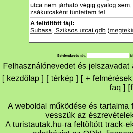
utca nem járható végig gyalog sem, 
zsákutcaként tüntettem fel.
A feltöltött fájl:
Subasa, Sziksos utcai.gdb
(
megteki
Bejelentkezés
név:
je
Felhasználónevedet és jelszavadat
[
kezdőlap
] [
térkép
] [
+
felmérések
faq
] [
A weboldal működése és tartalma fo
vesszük az észrevétele
A turistautak.hu-ra feltöltött track-