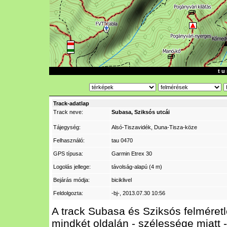
t u 
Track-adatlap
Track neve:
Subasa, Sziksós utcái
Tájegység:
Alsó-Tiszavidék, Duna-Tisza-köze
Felhasználó:
tau 0470
GPS típusa:
Garmin Etrex 30
Logolás jellege:
távolság-alapú (4 m)
Bejárás módja:
biciklivel
Feldolgozta:
-bj-
, 2013.07.30 10:56
A track Subasa és Sziksós felméretle
mindkét oldalán - szélessége miatt -