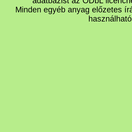
adatbázist az ODbL licencn
Minden egyéb anyag előzetes írá
használható