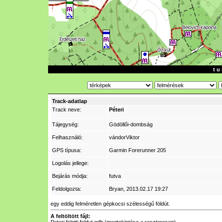
t u 
Track-adatlap
Track neve:
Péteri
Tájegység:
Gödöllői-dombság
Felhasználó:
vándorViktor
GPS típusa:
Garmin Forerunner 205
Logolás jellege:
Bejárás módja:
futva
Feldolgozta:
Bryan
, 2013.02.17 19:27
egy eddig felméretlen gépkocsi szélességű földút.
A feltöltött fájl: