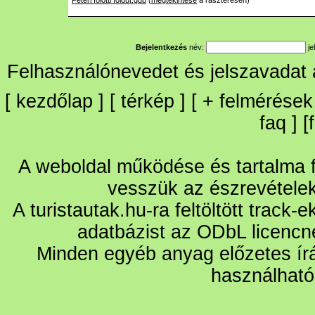
Peteri folotti foldut.gdb
(
megtekintése
a raszteresen)
Bejelentkezés
név:
je
Felhasználónevedet és jelszavadat
[
kezdőlap
] [
térkép
] [
+
felmérések
faq
] [
A weboldal működése és tartalma fo
vesszük az észrevétele
A turistautak.hu-ra feltöltött track-
adatbázist az ODbL licencn
Minden egyéb anyag előzetes írá
használható