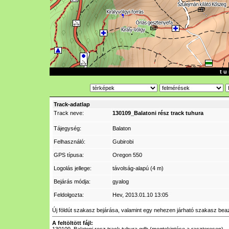
t u 
Track-adatlap
Track neve:
130109_Balatoni rész track tuhura
Tájegység:
Balaton
Felhasználó:
Gubirobi
GPS típusa:
Oregon 550
Logolás jellege:
távolság-alapú (4 m)
Bejárás módja:
gyalog
Feldolgozta:
Hev
, 2013.01.10 13:05
Új földút szakasz bejárása, valamint egy nehezen járható szakasz beazon
A feltöltött fájl: