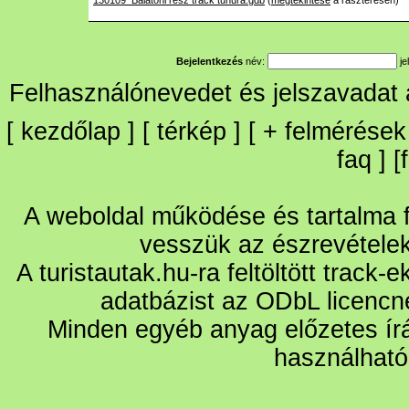
130109_Balatoni resz track tuhura.gdb
(
megtekintése
a raszteresen)
Bejelentkezés
név:
je
Felhasználónevedet és jelszavadat
[
kezdőlap
] [
térkép
] [
+
felmérések
faq
] [
A weboldal működése és tartalma fo
vesszük az észrevétele
A turistautak.hu-ra feltöltött track-
adatbázist az ODbL licencn
Minden egyéb anyag előzetes írá
használható