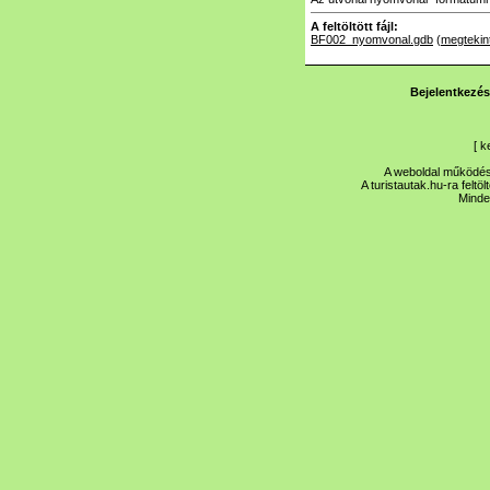
A feltöltött fájl:
BF002_nyomvonal.gdb
(
megtekin
Bejelentkezés
[
k
A weboldal működése
A turistautak.hu-ra feltö
Minde