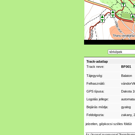
Track-adatlap
Track neve:
BF001
Tájegység:
Balaton
Felhasználó:
vándorVi
GPS típusa:
Dakota 1
Logolás jellege:
automata 
Bejárás módja:
gyalog
Feldolgozta:
zakany
, 
jelzetlen, gépkocsi széles földút
___________________________
Az útvonal nyomvonal "formátumr