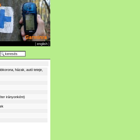
[
english
]
bkorona, házak, autó teteje,
ter irányonként)
sek