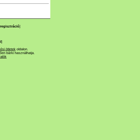
regisztráció
]
l
]
tési ötletek
oldalon.
lően bárki használhatja.
valók