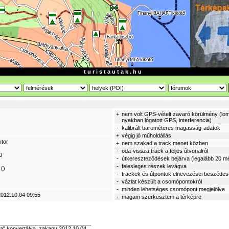
t u r i s t a u t a k . h u
+
nem volt GPS-vételt zavaró körülmény (lom
nyakban lógatott GPS, interferencia)
-
kalibrált barométeres magasság-adatok
+
végig jó műholdállás
ktor
+
nem szakad a track menet közben
-
oda-vissza track a teljes útvonalról
0
-
útkereszteződések bejárva (legalább 20 mé
-
felesleges részek levágva
()
-
trackek és útpontok elnevezései beszéde
-
vázlat készült a csomópontokról
-
minden lehetséges csomópont megjelölve
2012.10.04 09:55
-
magam szerkesztem a térképre
______________________________
a" konvertálva, zakany 2012.10.04.