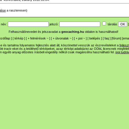
tése
a raszteresen)
név:
jelszó:
tárolás
[
Felhasználónevedet és jelszavadat a
geocaching.hu
oldalon is használhatod!
ezdőlap
] [
térkép
] [
+
felmérések
~
] [
+
útvonalak
~
] [
+
poi
~
] [
belépés
] [
faq
] [
fórum
]
[
emai
 és tartalma folyamatos fejlesztés alatt áll, köszönettel vesszük az észrevételeket a
fejlesz
ltött track-eket és a letölthető térképeket, azaz térképi adatbázist az ODbL licencnek megfele
n egyéb anyag előzetes írásbeli engedély nélkül csak magáncélra használható fel.
jogi tudni