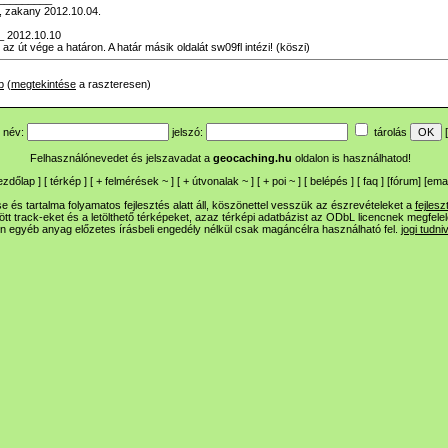
, zakany 2012.10.04.
 2012.10.10
 az út vége a határon. A határ másik oldalát sw09fl intézi! (köszi)
b
(
megtekintése
a raszteresen)
név:
jelszó:
tárolás
[
Felhasználónevedet és jelszavadat a
geocaching.hu
oldalon is használhatod!
ezdőlap
] [
térkép
] [
+
felmérések
~
] [
+
útvonalak
~
] [
+
poi
~
] [
belépés
] [
faq
] [
fórum
]
[
emai
 és tartalma folyamatos fejlesztés alatt áll, köszönettel vesszük az észrevételeket a
fejlesz
ltött track-eket és a letölthető térképeket, azaz térképi adatbázist az ODbL licencnek megfele
n egyéb anyag előzetes írásbeli engedély nélkül csak magáncélra használható fel.
jogi tudni