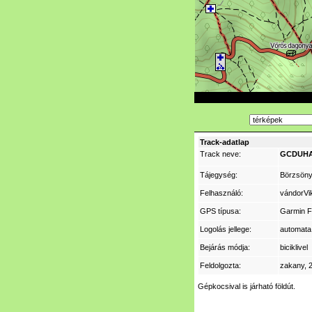
Track-adatlap
Track neve:
GCDUHA 
Tájegység:
Börzsön
Felhasználó:
vándorVi
GPS típusa:
Garmin F
Logolás jellege:
automata 
Bejárás módja:
biciklivel
Feldolgozta:
zakany
, 
Gépkocsival is járható földút.
___________________________