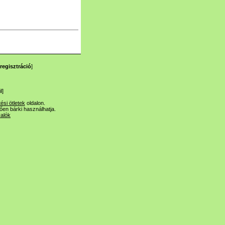
regisztráció
]
l
]
tési ötletek
oldalon.
lően bárki használhatja.
valók