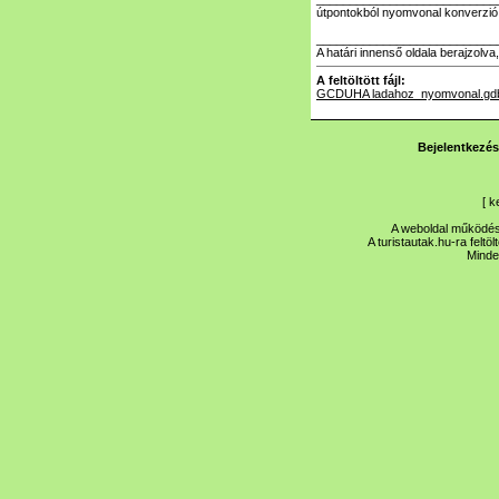
útpontokból nyomvonal konverzió
____________________________
A határi innenső oldala berajzolva,
A feltöltött fájl:
GCDUHA ladahoz_nyomvonal.gd
Bejelentkezés
[
k
A weboldal működése
A turistautak.hu-ra feltö
Minde