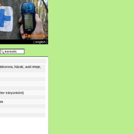
[
english
]
bkorona, házak, autó teteje,
ter irányonként)
sek