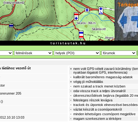
t u r i s t a u t a k . h u
ládához vezető út
+
nem volt GPS-vételt zavaró körülmény (lom
nyakban lógatott GPS, interferencia)
-
kalibrált barométeres magasság-adatok
y
+
végig jó műholdállás
ktor
-
nem szakad a track menet közben
-
oda-vissza track a teljes útvonalról
orerunner 205
-
útkereszteződések bejárva (legalább 20 mé
-
felesleges részek levágva
()
-
trackek és útpontok elnevezései beszéde
-
vázlat készült a csomópontokról
-
minden lehetséges csomópont megjelölve
2012.10.10 13:03
-
magam szerkesztem a térképre
_________