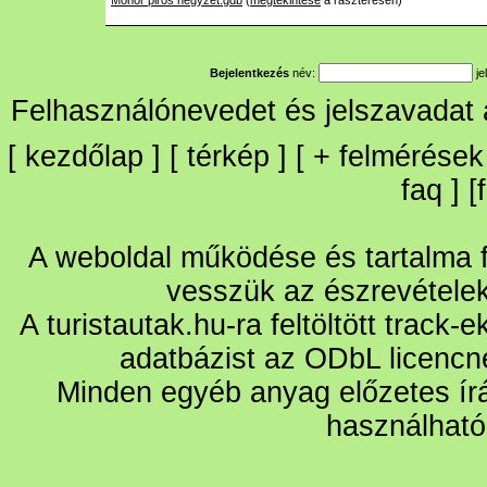
Monor piros negyzet.gdb
(
megtekintése
a raszteresen)
Bejelentkezés
név:
je
Felhasználónevedet és jelszavadat
[
kezdőlap
] [
térkép
] [
+
felmérések
faq
] [
A weboldal működése és tartalma fo
vesszük az észrevétele
A turistautak.hu-ra feltöltött track-
adatbázist az ODbL licencn
Minden egyéb anyag előzetes írá
használható