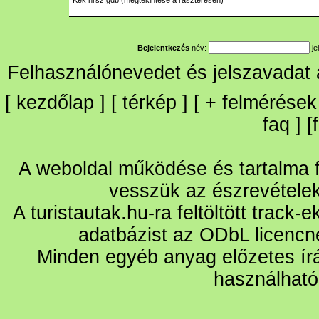
Kek hrsz.gdb
(
megtekintése
a raszteresen)
Bejelentkezés
név:
je
Felhasználónevedet és jelszavadat
[
kezdőlap
] [
térkép
] [
+
felmérések
faq
] [
A weboldal működése és tartalma fo
vesszük az észrevétele
A turistautak.hu-ra feltöltött track-
adatbázist az ODbL licencn
Minden egyéb anyag előzetes írá
használható