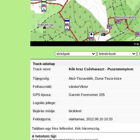
t u 
Track-adatlap
Track neve:
Kék hrsz Csévharaszt - Pusztatemplom
Tájegység:
Alsó-Tiszavidék, Duna-Tisza-köze
Felhasználó:
vándorViktor
GPS típusa:
Garmin Forerunner 205
Logolás jellege:
Bejárás módja:
biciklivel
Feldolgozta:
olahtamas
, 2012.06.10 10:33
Találtam egy friss felfestést. Kék háromszög.
A feltöltött fájl: