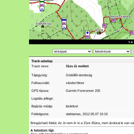
t u 
Track-adatlap
Track neve:
31es út mellett
Tájegység:
Gödöllői-dombság
Felhasználó:
vándorViktor
GPS típusa:
Garmin Forerunner 205
Logolás jellege:
Bejárás módja:
biciklivel
Feldolgozta:
olahtamas
, 2012.05.07 16:16
Bringázható földút. Az út nem ér ki a 31es főútra, mert árokkal le van 
A feltöltött fájl: