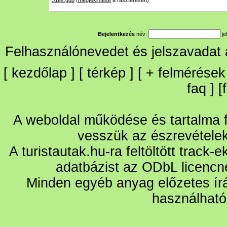
31es.gdb
(
megtekintése
a raszteresen)
Bejelentkezés
név:
je
Felhasználónevedet és jelszavadat
[
kezdőlap
] [
térkép
] [
+
felmérések
faq
] [
A weboldal működése és tartalma fo
vesszük az észrevétele
A turistautak.hu-ra feltöltött track-
adatbázist az ODbL licencn
Minden egyéb anyag előzetes írá
használható