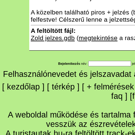
A közelben található piros + jelzés (
felfestve! Célszerű lenne a jelzettség
A feltöltött fájl:
Zold jelzes.gdb
(
megtekintése
a ras
Bejelentkezés
név:
je
Felhasználónevedet és jelszavadat
[
kezdőlap
] [
térkép
] [
+
felmérések
faq
] [
A weboldal működése és tartalma fo
vesszük az észrevétele
A turistautak.hu-ra feltöltött track-