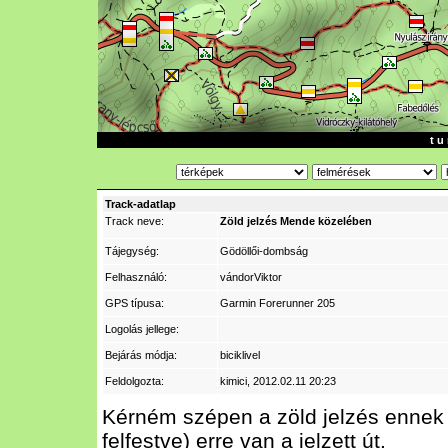
t u 
Track-adatlap
Track neve:
Zöld jelzés Mende közelében
Tájegység:
Gödöllői-dombság
Felhasználó:
vándorViktor
GPS típusa:
Garmin Forerunner 205
Logolás jellege:
Bejárás módja:
biciklivel
Feldolgozta:
kimici
, 2012.02.11 20:23
Kérném szépen a zöld jelzés ennek m
felfestve) erre van a jelzett út.