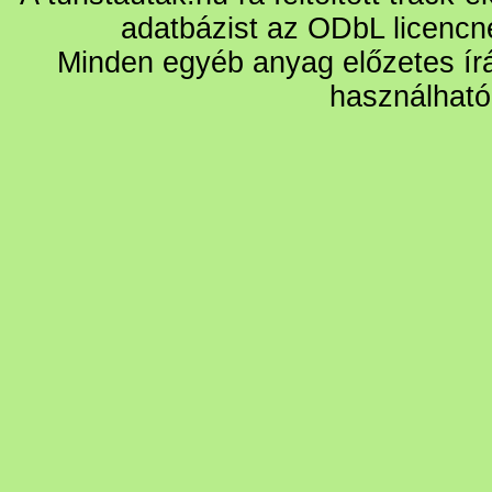
adatbázist az ODbL licencn
Minden egyéb anyag előzetes írá
használható