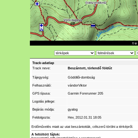
t u 
Track-adatlap
Track neve:
Beszántott, törlendő földút
Tájegység:
Gödöllői-dombság
Felhasználó:
vándorViktor
GPS típusa:
Garmin Forerunner 205
Logolás jellege:
Bejárás módja:
gyalog
Feldolgozta:
Hev
, 2012.01.31 18:05
Erdőművelés miatt az utat beszántották, célszerű törölni a térképről.
A feltöltött fájlok: