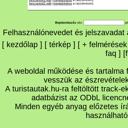
beszantott1.gdb
(
megtekintése
a raszteresen)
beszantott2.gdb
(
megtekintése
a raszteresen)
Bejelentkezés
név:
je
Felhasználónevedet és jelszavadat
[
kezdőlap
] [
térkép
] [
+
felmérések
faq
] [
A weboldal működése és tartalma fo
vesszük az észrevétele
A turistautak.hu-ra feltöltött track-
adatbázist az ODbL licencn
Minden egyéb anyag előzetes írá
használható