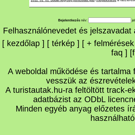
2012_01_01_Budai hegyseg pontositas.gdb
(
megtekintése
a raszteres
Bejelentkezés
név:
je
Felhasználónevedet és jelszavadat
[
kezdőlap
] [
térkép
] [
+
felmérések
faq
] [
A weboldal működése és tartalma fo
vesszük az észrevétele
A turistautak.hu-ra feltöltött track-
adatbázist az ODbL licencn
Minden egyéb anyag előzetes írá
használható