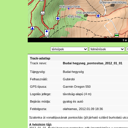
t u 
Track-adatlap
Track neve:
Budai hegyseg_pontositas_2012_01_01
Tájegység:
Budai-hegység
Felhasználó:
Gubirobi
GPS típusa:
Garmin Oregon 550
Logolás jellege:
távolság-alapú (4 m)
Bejárás módja:
gyalog és autó
Feldolgozta:
olahtamas
, 2012.01.09 18:36
Szalonka út vonaltípusának pontosítás (jól járható szilárd burkolatú utc
A feltöltött fájl: