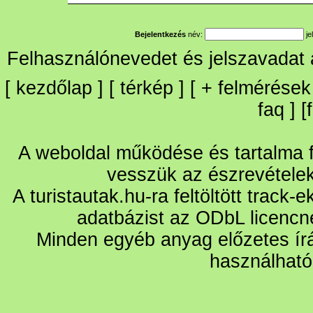
Bejelentkezés
név:
je
Felhasználónevedet és jelszavadat
[
kezdőlap
] [
térkép
] [
+
felmérések
faq
] [
A weboldal működése és tartalma fo
vesszük az észrevétele
A turistautak.hu-ra feltöltött track-
adatbázist az ODbL licencn
Minden egyéb anyag előzetes írá
használható