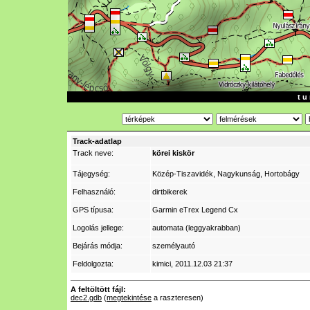
t u 
Track-adatlap
Track neve:
körei kiskör
Tájegység:
Közép-Tiszavidék, Nagykunság, Hortobágy
Felhasználó:
dirtbikerek
GPS típusa:
Garmin eTrex Legend Cx
Logolás jellege:
automata (leggyakrabban)
Bejárás módja:
személyautó
Feldolgozta:
kimici
, 2011.12.03 21:37
A feltöltött fájl:
dec2.gdb
(
megtekintése
a raszteresen)