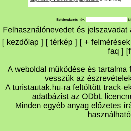
Nagy Csakany - P osszekoto.gdb
(
megtekintése
a raszteresen)
Bejelentkezés
név:
je
Felhasználónevedet és jelszavadat
[
kezdőlap
] [
térkép
] [
+
felmérések
faq
] [
A weboldal működése és tartalma fo
vesszük az észrevétele
A turistautak.hu-ra feltöltött track-
adatbázist az ODbL licencn
Minden egyéb anyag előzetes írá
használható