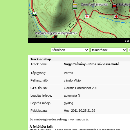
t u 
Track-adatlap
Track neve:
Nagy Csákány - Piros sáv összekötő
Tájegység:
Vértes
Felhasználó:
vándorViktor
GPS típusa:
Garmin Forerunner 205
Logolás jellege:
automata ()
Bejárás módja:
gyalog
Feldolgozta:
Hev
, 2011.10.25 21:29
Jó minőségű erdészeti egy nyomsávos út.
A feltöltött fájl: