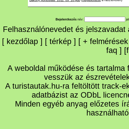
Bakony pontositas_2011_09_16.gdb
(
megtekintése
a raszteresen)
Bejelentkezés
név:
je
Felhasználónevedet és jelszavadat
[
kezdőlap
] [
térkép
] [
+
felmérések
faq
] [
A weboldal működése és tartalma fo
vesszük az észrevétele
A turistautak.hu-ra feltöltött track-
adatbázist az ODbL licencn
Minden egyéb anyag előzetes írá
használható