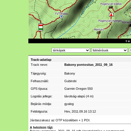
t u 
Track-adatlap
Track neve:
Bakony pontositas_2011_09_16
Tájegység:
Bakony
Felhasználó:
Gubirobi
GPS típusa:
Garmin Oregon 550
Logolás jellege:
távolság-alapú (4 m)
Bejárás módja:
gyalog
Feldolgozta:
Hev
, 2011.09.16 13:12
Járdaszakasz az OTP közelében + 1 POI.
A feltöltött fájl: