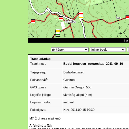
t u 
Track-adatlap
Track neve:
Budai hegyseg_pontositas_2011_09_10
Tájegység:
Budai-hegység
Felhasználó:
Gubirobi
GPS típusa:
Garmin Oregon 550
Logolás jellege:
távolság-alapú (4 m)
Bejárás módja:
autóval
Feldolgozta:
Hev
, 2011.09.15 10:30
M7 Érdi rész új pihenő.
A feltöltött fájl: