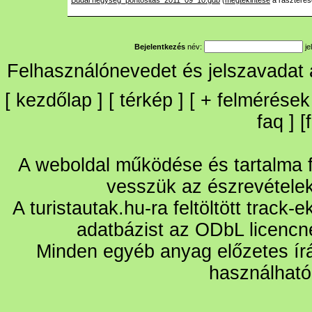
Budai hegyseg_pontositas_2011_09_10.gdb
(
megtekintése
a raszteres
Bejelentkezés
név:
je
Felhasználónevedet és jelszavadat
[
kezdőlap
] [
térkép
] [
+
felmérések
faq
] [
A weboldal működése és tartalma fo
vesszük az észrevétele
A turistautak.hu-ra feltöltött track-
adatbázist az ODbL licencn
Minden egyéb anyag előzetes írá
használható