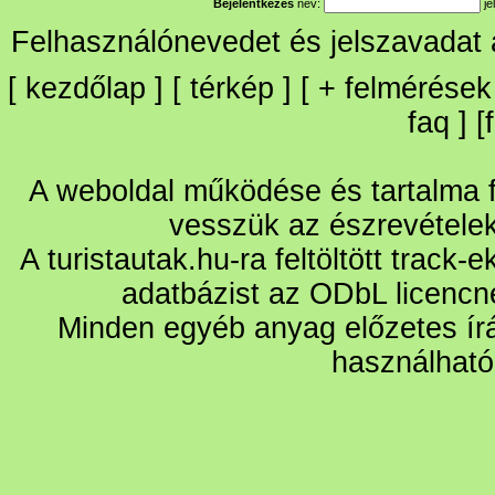
Bejelentkezés
név:
je
Felhasználónevedet és jelszavadat
[
kezdőlap
] [
térkép
] [
+
felmérések
faq
] [
A weboldal működése és tartalma fo
vesszük az észrevétele
A turistautak.hu-ra feltöltött track-
adatbázist az ODbL licencn
Minden egyéb anyag előzetes írá
használható