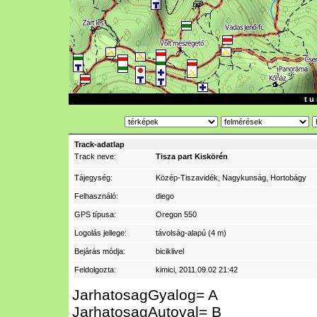
t u 
Track-adatlap
Track neve:
Tisza part Kiskörén
Tájegység:
Közép-Tiszavidék, Nagykunság, Hortobágy
Felhasználó:
diego
GPS típusa:
Oregon 550
Logolás jellege:
távolság-alapú (4 m)
Bejárás módja:
biciklivel
Feldolgozta:
kimici
, 2011.09.02 21:42
JarhatosagGyalog= A
JarhatosagAutoval= B