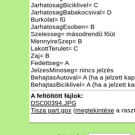
JarhatosagBiciklivel= C
JarhatosagBabakocsival= D
Burkolat= fű
JarhatosagEsoben= B
Szelesseg= másodrendű főút
MennyireSzep= B
LakottTerulet= C
Zaj= B
Fedettseg= A
JelzesMinoseg= nincs jelzés
BehajtasAutoval= A (ha a jelzett kap
BehajtasBiciklivel= A (ha a jelzett k
A feltöltött fájlok:
DSC00394.JPG
Tisza part.gpx
(
megtekintése
a rasz