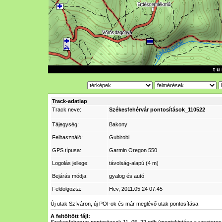
t u 
Track-adatlap
Track neve:
Székesfehérvár pontosítások_110522
Tájegység:
Bakony
Felhasználó:
Gubirobi
GPS típusa:
Garmin Oregon 550
Logolás jellege:
távolság-alapú (4 m)
Bejárás módja:
gyalog és autó
Feldolgozta:
Hev
, 2011.05.24 07:45
Új utak Szfváron, új POI-ok és már meglévő utak pontosítása.
A feltöltött fájl: