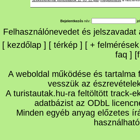
Szekesfehervar pontositasok 11_05_22.gdb
(
megtekintése
a raszteres
Bejelentkezés
név:
je
Felhasználónevedet és jelszavadat
[
kezdőlap
] [
térkép
] [
+
felmérések
faq
] [
A weboldal működése és tartalma fo
vesszük az észrevétele
A turistautak.hu-ra feltöltött track-
adatbázist az ODbL licencn
Minden egyéb anyag előzetes írá
használható