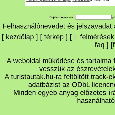
Tatabanya pontositas 11_05_16.gdb
(
megtekintése
a raszteresen)
Bejelentkezés
név:
je
Felhasználónevedet és jelszavadat
[
kezdőlap
] [
térkép
] [
+
felmérések
faq
] [
A weboldal működése és tartalma fo
vesszük az észrevétele
A turistautak.hu-ra feltöltött track-
adatbázist az ODbL licencn
Minden egyéb anyag előzetes írá
használható