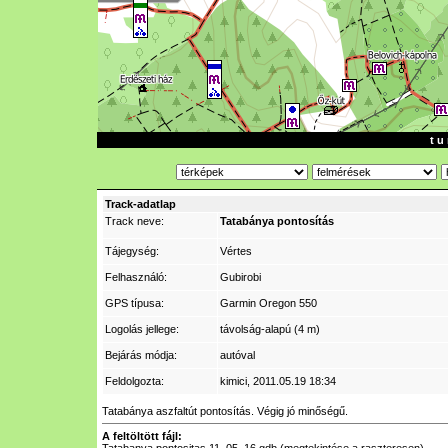
t u 
Track-adatlap
Track neve:
Tatabánya pontosítás
Tájegység:
Vértes
Felhasználó:
Gubirobi
GPS típusa:
Garmin Oregon 550
Logolás jellege:
távolság-alapú (4 m)
Bejárás módja:
autóval
Feldolgozta:
kimici
, 2011.05.19 18:34
Tatabánya aszfaltút pontosítás. Végig jó minőségű.
A feltöltött fájl: