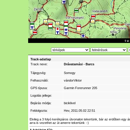
t u 
Track-adatlap
Track neve:
Drávatamási - Barcs
Tájegység:
Somogy
Felhasználó:
vándorViktor
GPS típusa:
Garmin Forerunner 205
Logolás jellege:
Bejárás módja:
biciklivel
Feldolgozta:
Hev
, 2011.05.02 22:51
Elvileg a 3 folyó kerékpáros útvonalon tekertünk, bár az erdőben egy ár
arra is vezethet az út amerre tekertünk :-)