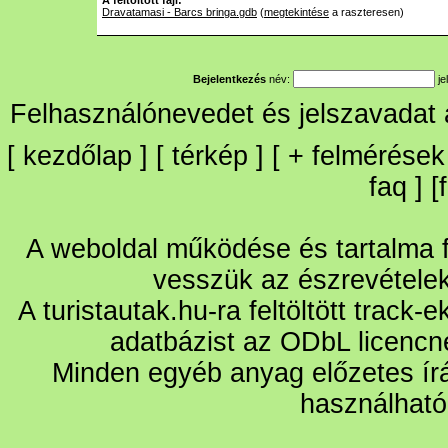
A feltöltött fájl:
Dravatamasi - Barcs bringa.gdb
(
megtekintése
a raszteresen)
Bejelentkezés
név:
je
Felhasználónevedet és jelszavadat
[
kezdőlap
] [
térkép
] [
+
felmérések
faq
] [
A weboldal működése és tartalma fo
vesszük az észrevétele
A turistautak.hu-ra feltöltött track-
adatbázist az ODbL licencn
Minden egyéb anyag előzetes írá
használható